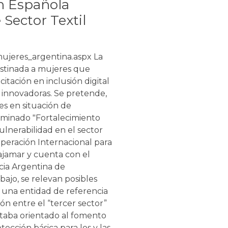
n Española
Sector Textil
ujeres_argentina.aspx La
estinada a mujeres que
itación en inclusión digital
s innovadoras. Se pretende,
es en situación de
ominado "Fortalecimiento
ulnerabilidad en el sector
operación Internacional para
Tajamar y cuenta con el
cia Argentina de
bajo, se relevan posibles
s una entidad de referencia
ión entre el “tercer sector”
staba orientado al fomento
tección básica para los y las