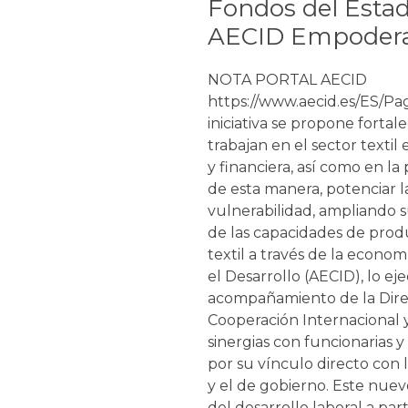
Fondos del Esta
AECID Empoderam
NOTA PORTAL AECID
https://www.aecid.es/ES/P
iniciativa se propone forta
trabajan en el sector textil
y financiera, así como en l
de esta manera, potenciar l
vulnerabilidad, ampliando 
de las capacidades de produ
textil a través de la econo
el Desarrollo (AECID), lo ej
acompañamiento de la Direc
Cooperación Internacional y 
sinergias con funcionarias 
por su vínculo directo con l
y el de gobierno. Este nuev
del desarrollo laboral a par