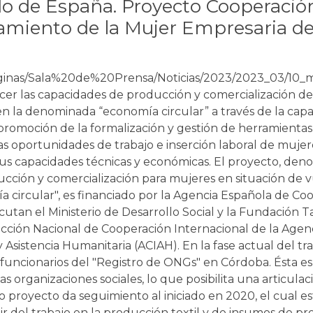
do de España. Proyecto Cooperació
iento de la Mujer Empresaria de 
aginas/Sala%20de%20Prensa/Noticias/2023/2023_03/10_m
lecer las capacidades de producción y comercialización d
 en la denominada “economía circular” a través de la capac
a promoción de la formalización y gestión de herramienta
as oportunidades de trabajo e inserción laboral de mujer
sus capacidades técnicas y económicas. El proyecto, den
cción y comercialización para mujeres en situación de v
mía circular", es financiado por la Agencia Española de Co
ecutan el Ministerio de Desarrollo Social y la Fundación 
ción Nacional de Cooperación Internacional de la Agen
Asistencia Humanitaria (ACIAH). En la fase actual del tra
y funcionarios del "Registro de ONGs" en Córdoba. Ésta e
as organizaciones sociales, lo que posibilita una articulac
o proyecto da seguimiento al iniciado en 2020, el cual e
tir del trabajo en la producción textil y de insumos de pro