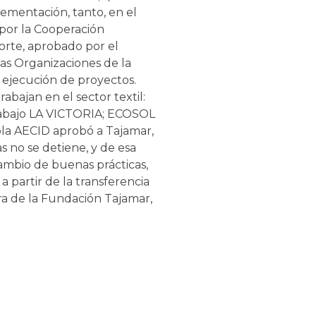
lementación, tanto, en el
 por la Cooperación
porte, aprobado por el
las Organizaciones de la
 ejecución de proyectos.
abajan en el sector textil:
Trabajo LA VICTORIA; ECOSOL
ola AECID aprobó a Tajamar,
s no se detiene, y de esa
cambio de buenas prácticas,
 partir de la transferencia
ra de la Fundación Tajamar,
iones conjuntas entre los
El Ministro Massei valoró
e Acuerdo el acompañamiento
gentina, son la DGCIN del