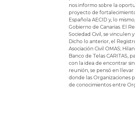
nos informo sobre la oportu
proyecto de fortalecimient
Española AECID y, lo mismo,
Gobierno de Canarias. El Re
Sociedad Civil, se vinculen
Dicho lo anterior, el Regis
Asociación Civil OMAS; Hil
Banco de Telas CARITAS, pa
con la idea de encontrar sin
reunión, se pensó en llevar
donde las Organizaciones pu
de conocimientos entre Orga
con el Lic. Magdalena Crisco
socios mencionados, que hag
muy positivamente esta inic
de estos proyectos.
La contraparte bilateral de
Ministerio de Exteriores & 