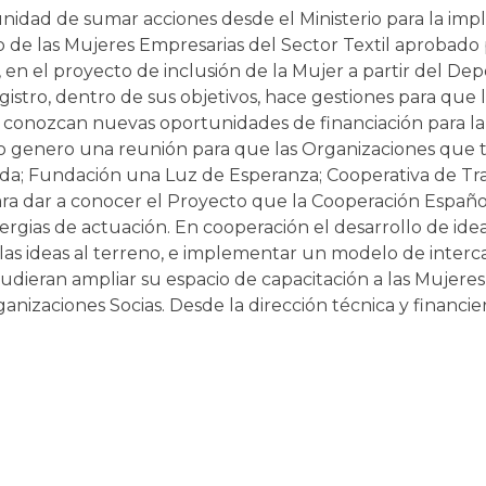
nidad de sumar acciones desde el Ministerio para la imp
o de las Mujeres Empresarias del Sector Textil aprobado
 en el proyecto de inclusión de la Mujer a partir del De
gistro, dentro de sus objetivos, hace gestiones para que 
 y conozcan nuevas oportunidades de financiación para la
tro genero una reunión para que las Organizaciones que tr
anda; Fundación una Luz de Esperanza; Cooperativa de 
ra dar a conocer el Proyecto que la Cooperación Españ
ergias de actuación. En cooperación el desarrollo de idea
 las ideas al terreno, e implementar un modelo de inter
dieran ampliar su espacio de capacitación a las Mujeres a
nizaciones Socias. Desde la dirección técnica y financie
nio y el Lic. Daniel Lopreiato, buscaremos incorporar acc
an más eficiente el ciclo de ejecución de los proyectos. 
iativa y decidió, con rigor, plasmar con la firma de est
 la AECID en el Proyecto de la Cooperación Española en Ar
el MDH