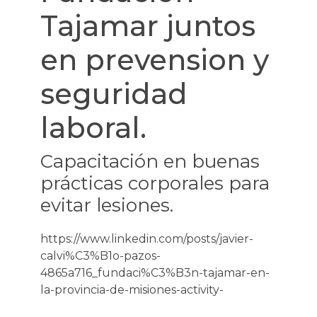
Tajamar juntos
en prevension y
seguridad
laboral.
Capacitación en buenas
prácticas corporales para
evitar lesiones.
https://www.linkedin.com/posts/javier-
calvi%C3%B1o-pazos-
4865a716_fundaci%C3%B3n-tajamar-en-
la-provincia-de-misiones-activity-
6861006992622800896-Cdqm