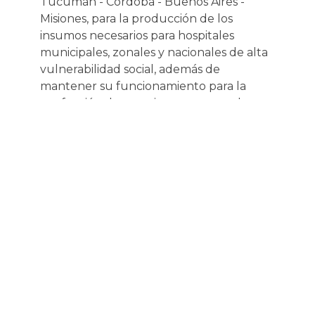
Tucumán - Cordoba - Buenos Aires -
Misiones, para la producción de los
insumos necesarios para hospitales
municipales, zonales y nacionales de alta
vulnerabilidad social, además de
mantener su funcionamiento para la
confección de otros insumos para el
sector educativo, cooperativas de servicio,
recolectores de residuos, etc.
Las cooperativas reciben las herramientas
y habilidades requeridas para el
funcionamiento de emprendimientos
autogestivos, capacitación en
cooperativismo y economía social,
comercialización, logística y marketing, así
como talleres de sensibilización sobre
temáticas de género y empoderamiento
a nivel laboral.